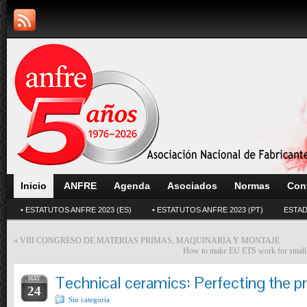
Inicio
ANFRE
Agenda
Asociados
Normas
Con
• ESTATUTOS ANFRE 2023 (ES)
• ESTATUTOS ANFRE 2023 (PT)
ESTAD
«
VIII CONGRESO DE MATERIAS PRIMAS, MAQUINARIA Y MONTAJE
How to make EU ETS work for small 
Technical ceramics: Perfecting the p
MAY
24
Sin categoría