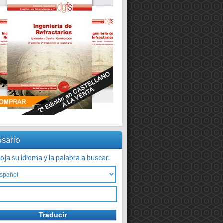
osario
oja su idioma y la palabra a buscar: