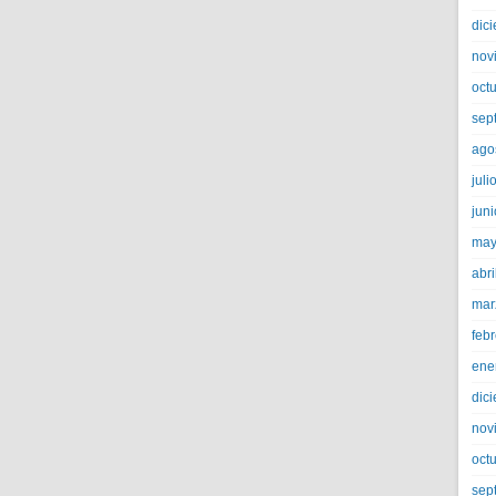
dic
nov
oct
sep
ago
juli
jun
may
abri
mar
feb
ene
dic
nov
oct
sep