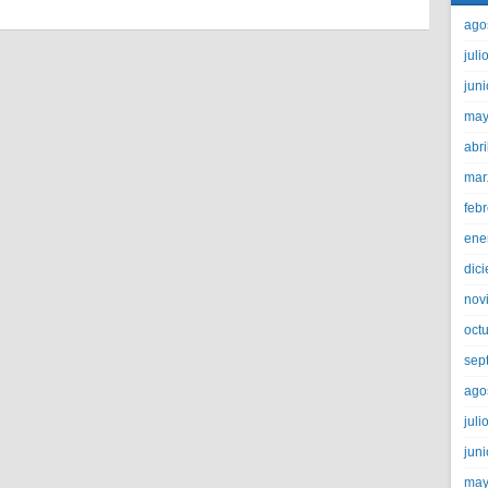
ago
juli
jun
may
abri
mar
feb
ene
dic
nov
oct
sep
ago
juli
jun
may