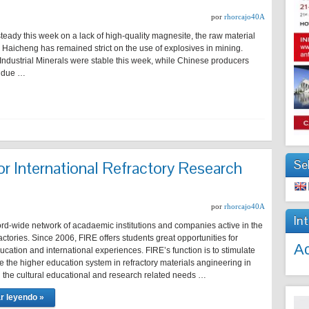
por
rhorcajo40A
eady this week on a lack of high-quality magnesite, the raw material
 Haicheng has remained strict on the use of explosives in mining.
ndustrial Minerals were stable this week, while Chinese producers
a due …
Se
or International Refractory Research
por
rhorcajo40A
In
ord-wide network of acadaemic institutions and companies active in the
fractories. Since 2006, FIRE offers students great opportunities for
Ac
ucation and international experiences. FIRE’s function is to stimulate
e the higher education system in refractory materials angineering in
fil the cultural educational and research related needs …
r leyendo »