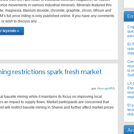
rice movements in various industrial minerals. Minerals featured this
e: magnesia, titanium dioxide, chromite, graphite, zircon, lithium and
En
IM’s full price listing is only published online. If you have any comments
, or wish to discuss any …
Coge
r leyendo »
que
par
El I
res
mat
Cer
reu
ing restrictions spark fresh market
la i
Sud
LX 
Esp
por
rhorcajo40A
reun
l bauxite mining while it maintains its focus on improving local
sep
rs an impact to supply flows. Market participants are concerned that
El 
 will restrict bauxite mining in Shanxi and further affect market prices
tecn
redu
Ar