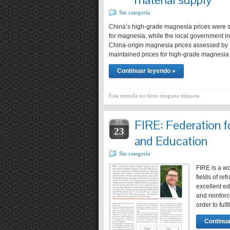
Sin categoría
China’s high-grade magnesia prices were st
for magnesia, while the local government in
China-origin magnesia prices assessed by I
maintained prices for high-grade magnesi
Continuar leyendo »
Esta entrada no tiene ninguna etiqueta
FIRE: Federation f
JUL
23
and Education
Sin categoría
FIRE is a w
fields of re
excellent ed
and reinforc
order to ful
Continua