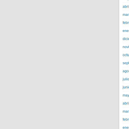
abri
mar
feb
ene
dic
nov
oct
sep
ago
juli
jun
may
abri
mar
feb
ene