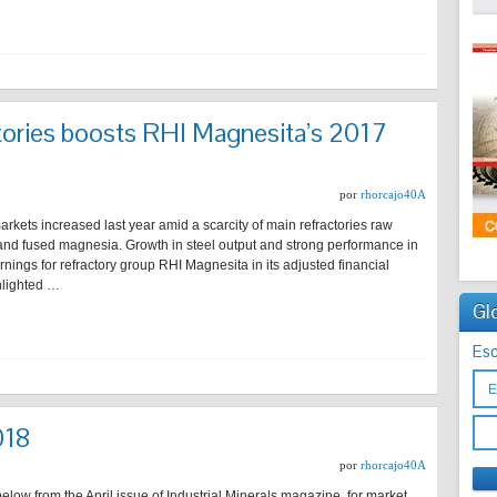
tories boosts RHI Magnesita’s 2017
por
rhorcajo40A
rkets increased last year amid a scarcity of main refractories raw
nd fused magnesia. Growth in steel output and strong performance in
nings for refractory group RHI Magnesita in its adjusted financial
hlighted …
Gl
Esc
018
por
rhorcajo40A
below from the April issue of Industrial Minerals magazine, for market