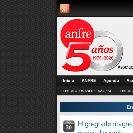
Inicio
ANFRE
Agenda
As
• ESTATUTOS ANFRE 2023 (ES)
• ESTAT
En
High-grade magnesi
JUL
30
material supply