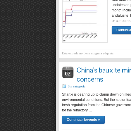
updates on p
month includ
andalusite. 
or concerns
Continua
Esta entrada no tiene ninguna etiqueta
China’s bauxite min
JUL
02
concerns
Sin categoría
Shanxi is gearing up to clamp down on illega
environmental conditions. But the sector fea
fresh regulation from the Chinese government
for the refractory …
Continuar leyendo »