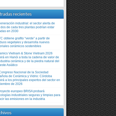
tradas recientes
neración industrial: el sector alerta de
 dos de cada tres plantas podrían estar
adas en 2030
TC obtiene grafito “verde” a partir de
iduos vegetales y desarrolla nuevos
eriales cerámicos sostenibles
amics Vietnam & Stone Vietnam 2026
nirá en Hanói a toda la cadena de valor de
ndustria cerámica y de la piedra natural del
este Asiático
Congreso Nacional de la Sociedad
añola de Cerámica y Vidrio: Córdoba
irá a los principales expertos del sector en
tiembre de 2026
proyecto europeo BRISA probará
ologías industriales seguras y limpias para
cir las emisiones en la industria
chivos