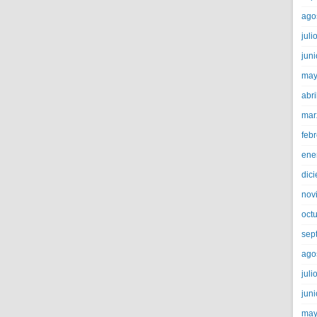
ago
juli
jun
may
abri
mar
feb
ene
dic
nov
oct
sep
ago
juli
jun
may