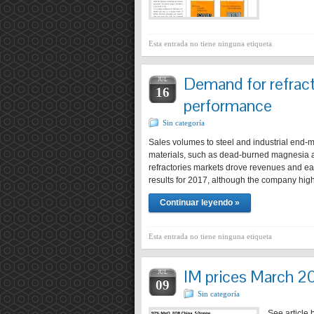
Esta entrada no tiene ninguna etiqueta
Demand for refrac
JUL
16
performance
Sin categoría
Sales volumes to steel and industrial end-ma
materials, such as dead-burned magnesia a
refractories markets drove revenues and ear
results for 2017, although the company hig
Continuar leyendo »
Esta entrada no tiene ninguna etiqueta
IM prices March 2
JUL
09
Sin categoría
See article 