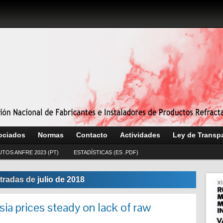
ociados
Normas
Contacto
Actividades
Ley de Transp
UTOS ANFRE 2023 (PT)
ESTADÍSTICAS (ES .PDF)
tradas de
julio de 2018
a prices steady on lack of raw