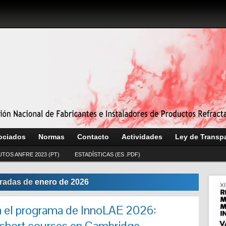
ociados
Normas
Contacto
Actividades
Ley de Transp
UTOS ANFRE 2023 (PT)
ESTADÍSTICAS (ES .PDF)
radas de
enero de 2026
a el programa de InnoLAE 2026:
 short courses en Cambridge