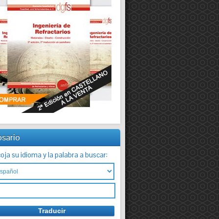
osario
oja su idioma y la palabra a buscar: