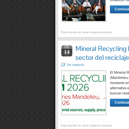
fortalecer h
Continua
Esta entrada no tiene ninguna etiqueta
Mineral Recycling 
ENE
14
sector del reciclaj
Sin categoría
El Mineral 
(Mandelieu-
momento en 
alternativa
buscan mode
Continua
Esta entrada no tiene ninguna etiqueta