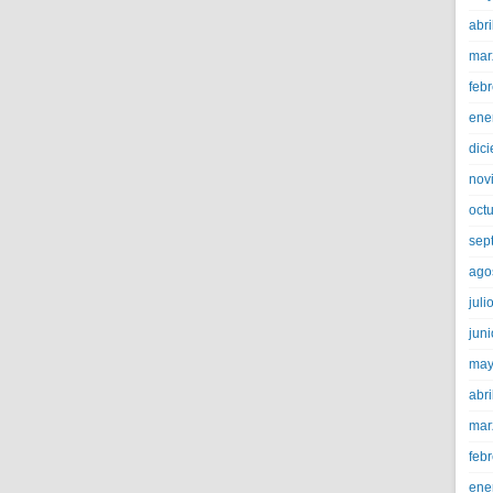
abri
mar
feb
ene
dic
nov
oct
sep
ago
juli
jun
may
abri
mar
feb
ene