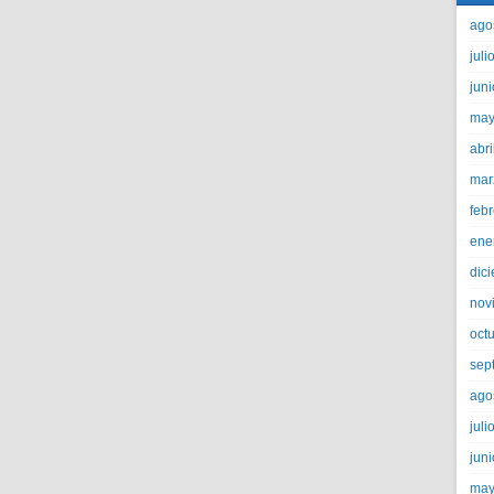
ago
juli
jun
may
abri
mar
feb
ene
dic
nov
oct
sep
ago
juli
jun
may