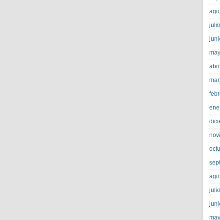
ago
juli
jun
may
abri
mar
feb
ene
dic
nov
oct
sep
ago
juli
jun
may