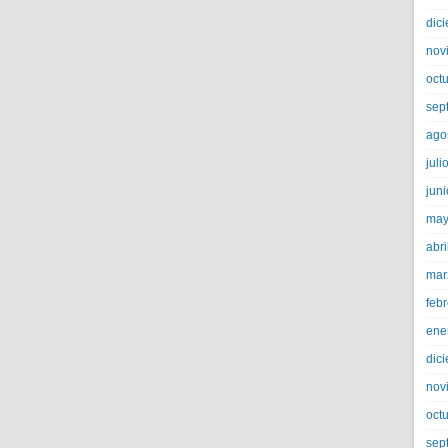
dic
nov
oct
sep
ago
juli
jun
may
abri
mar
feb
ene
dic
nov
oct
sep