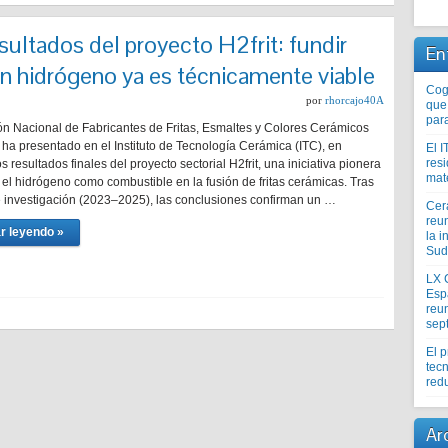
sultados del proyecto H2frit: fundir
En
on hidrógeno ya es técnicamente viable
Coge
por
rhorcajo40A
que
par
ón Nacional de Fabricantes de Fritas, Esmaltes y Colores Cerámicos
a presentado en el Instituto de Tecnología Cerámica (ITC), en
El I
res
os resultados finales del proyecto sectorial H2frit, una iniciativa pionera
mat
 el hidrógeno como combustible en la fusión de fritas cerámicas. Tras
e investigación (2023–2025), las conclusiones confirman un …
Cer
reu
r leyendo »
la i
Sud
LX 
Esp
reun
sep
El 
tecn
redu
Ar