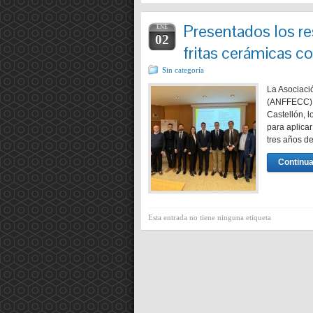
Presentados los re
ENE
02
fritas cerámicas c
Sin categoría
La Asociaci
(ANFFECC) h
Castellón, l
para aplicar
tres años d
Continua
Esta entrada no tiene ninguna etiqueta