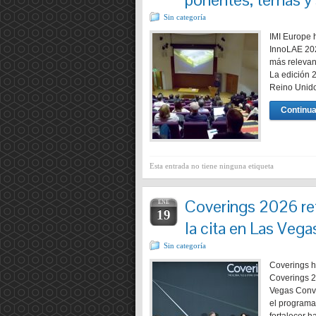
Sin categoría
IMI Europe 
InnoLAE 202
más relevan
La edición 
Reino Unido
Continua
Esta entrada no tiene ninguna etiqueta
Coverings 2026 re
ENE
19
la cita en Las Vega
Sin categoría
Coverings h
Coverings 2
Vegas Conve
el programa