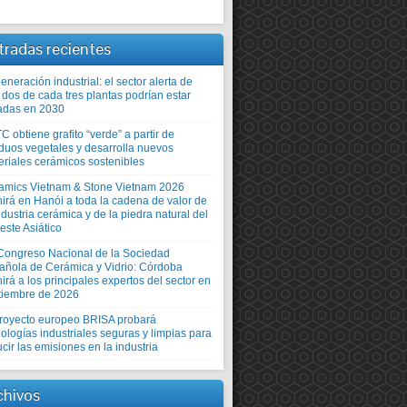
tradas recientes
neración industrial: el sector alerta de
 dos de cada tres plantas podrían estar
adas en 2030
TC obtiene grafito “verde” a partir de
iduos vegetales y desarrolla nuevos
eriales cerámicos sostenibles
amics Vietnam & Stone Vietnam 2026
nirá en Hanói a toda la cadena de valor de
ndustria cerámica y de la piedra natural del
este Asiático
Congreso Nacional de la Sociedad
añola de Cerámica y Vidrio: Córdoba
irá a los principales expertos del sector en
tiembre de 2026
proyecto europeo BRISA probará
ologías industriales seguras y limpias para
cir las emisiones en la industria
chivos