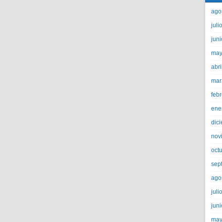
ago
juli
jun
may
abri
mar
feb
ene
dic
nov
oct
sep
ago
juli
jun
may