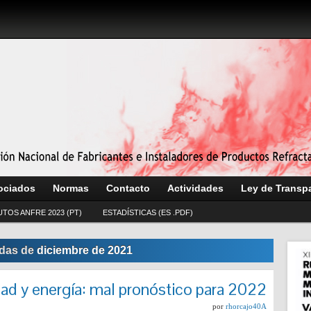
ociados
Normas
Contacto
Actividades
Ley de Transp
UTOS ANFRE 2023 (PT)
ESTADÍSTICAS (ES .PDF)
adas de
diciembre de 2021
idad y energía: mal pronóstico para 2022
por
rhorcajo40A