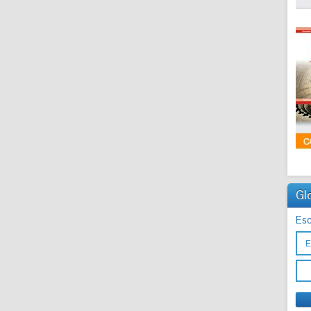
Gl
Esc