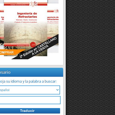
osario
oja su idioma y la palabra a buscar: