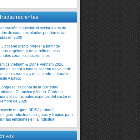
tradas recientes
neración industrial: el sector alerta de
 dos de cada tres plantas podrían estar
adas en 2030
TC obtiene grafito “verde” a partir de
iduos vegetales y desarrolla nuevos
eriales cerámicos sostenibles
amics Vietnam & Stone Vietnam 2026
nirá en Hanói a toda la cadena de valor de
ndustria cerámica y de la piedra natural del
este Asiático
Congreso Nacional de la Sociedad
añola de Cerámica y Vidrio: Córdoba
irá a los principales expertos del sector en
tiembre de 2026
proyecto europeo BRISA probará
ologías industriales seguras y limpias para
cir las emisiones en la industria
chivos