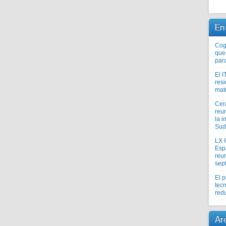
En
Coge
que
par
El I
res
mat
Cer
reu
la i
Sud
LX 
Esp
reun
sep
El 
tecn
redu
Ar