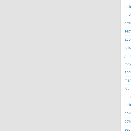
dic
nov
oct
sep
ago
juli
jun
may
abri
mar
feb
ene
dic
nov
oct
sep