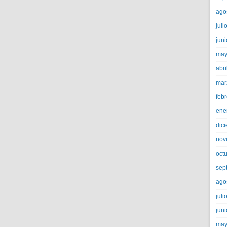
ago
juli
jun
may
abri
mar
feb
ene
dic
nov
oct
sep
ago
juli
jun
may