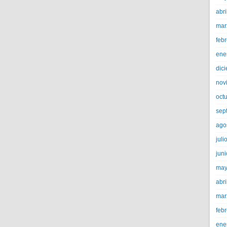
abri
mar
feb
ene
dic
nov
oct
sep
ago
juli
jun
may
abri
mar
feb
ene