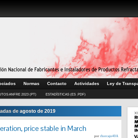
ociados
Normas
Contacto
Actividades
Ley de Transp
UTOS ANFRE 2023 (PT)
ESTADÍSTICAS (ES .PDF)
radas de
agosto de 2019
eration, price stable in March
por
rhorcajo40A