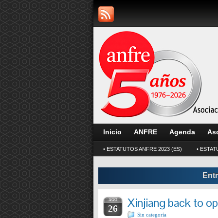
Inicio
ANFRE
Agenda
As
• ESTATUTOS ANFRE 2023 (ES)
• ESTAT
Ent
Xinjiang back to op
AGO
26
Sin categoría