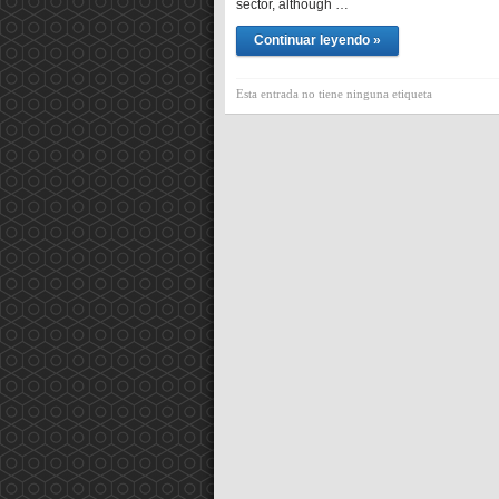
sector, although …
Continuar leyendo »
Esta entrada no tiene ninguna etiqueta