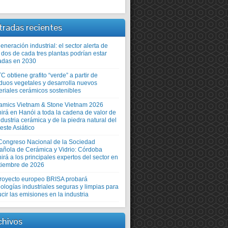
tradas recientes
neración industrial: el sector alerta de
 dos de cada tres plantas podrían estar
adas en 2030
TC obtiene grafito “verde” a partir de
iduos vegetales y desarrolla nuevos
eriales cerámicos sostenibles
amics Vietnam & Stone Vietnam 2026
nirá en Hanói a toda la cadena de valor de
ndustria cerámica y de la piedra natural del
este Asiático
Congreso Nacional de la Sociedad
añola de Cerámica y Vidrio: Córdoba
irá a los principales expertos del sector en
tiembre de 2026
proyecto europeo BRISA probará
ologías industriales seguras y limpias para
cir las emisiones en la industria
chivos