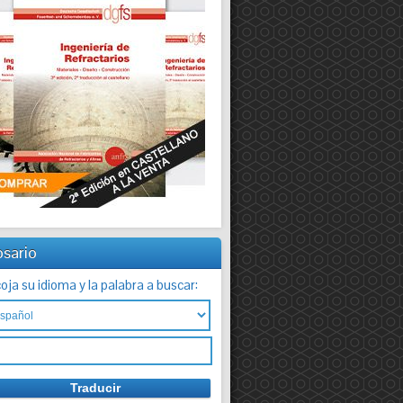
osario
oja su idioma y la palabra a buscar: