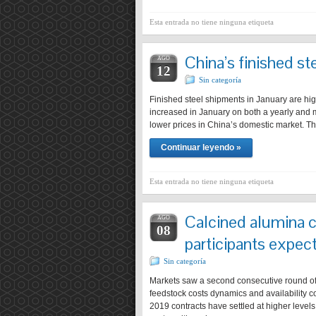
Esta entrada no tiene ninguna etiqueta
China’s finished st
AGO
12
Sin categoría
Finished steel shipments in January are hi
increased in January on both a yearly and 
lower prices in China’s domestic market. The
Continuar leyendo »
Esta entrada no tiene ninguna etiqueta
Calcined alumina co
AGO
08
participants expec
Sin categoría
Markets saw a second consecutive round of c
feedstock costs dynamics and availability co
2019 contracts have settled at higher level