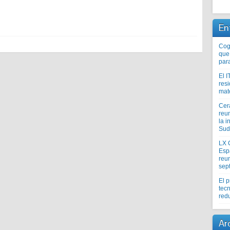
En
Coge
que
par
El I
res
mat
Cer
reu
la i
Sud
LX 
Esp
reun
sep
El 
tecn
redu
Ar