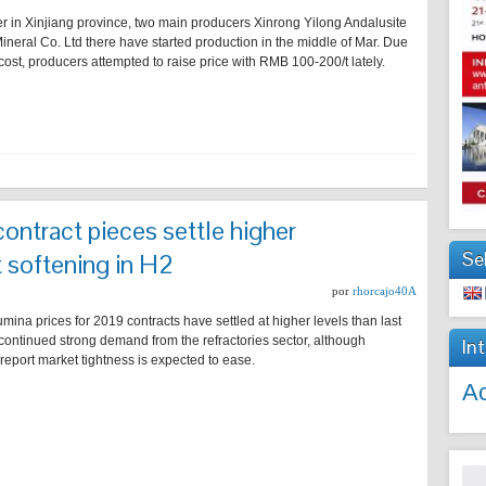
er in Xinjiang province, two main producers Xinrong Yilong Andalusite
neral Co. Ltd there have started production in the middle of Mar. Due
ost, producers attempted to raise price with RMB 100-200/t lately.
ontract pieces settle higher
Se
t softening in H2
por
rhorcajo40A
mina prices for 2019 contracts have settled at higher levels than last
continued strong demand from the refractories sector, although
In
 report market tightness is expected to ease.
Ac