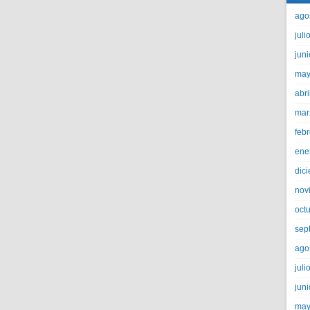
ago
juli
jun
may
abri
mar
feb
ene
dic
nov
oct
sep
ago
juli
jun
may