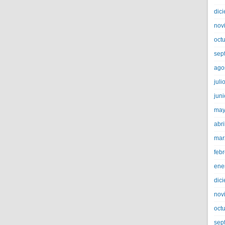
dic
nov
oct
sep
ago
juli
jun
may
abri
mar
feb
ene
dic
nov
oct
sep