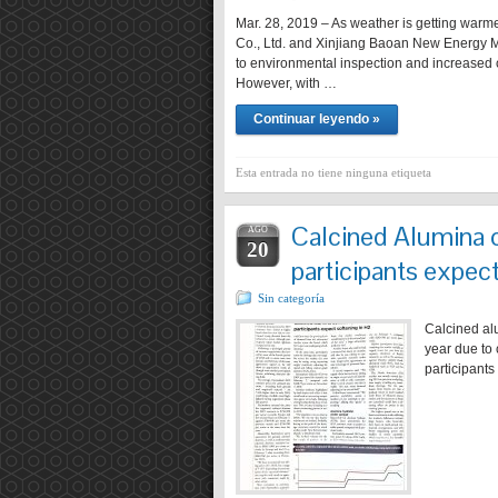
Mar. 28, 2019 – As weather is getting warm
Co., Ltd. and Xinjiang Baoan New Energy Mi
to environmental inspection and increased c
However, with …
Continuar leyendo »
Esta entrada no tiene ninguna etiqueta
Calcined Alumina c
AGO
20
participants expec
Sin categoría
Calcined alu
year due to 
participants