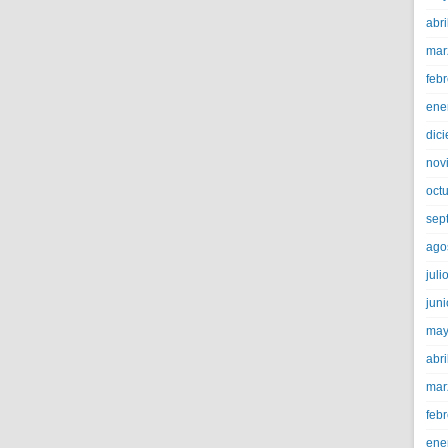
abri
mar
feb
ene
dic
nov
oct
sep
ago
juli
jun
may
abri
mar
feb
ene