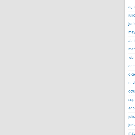
ago
juli
jun
may
abri
mar
feb
ene
dic
nov
oct
sep
ago
juli
jun
may