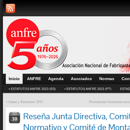
Inicio
ANFRE
Agenda
Asociados
Normas
Con
• ESTATUTOS ANFRE 2023 (ES)
• ESTATUTOS ANFRE 2023 (PT)
ESTAD
«
Juntas y Reuniones 2015
Presentación Asociación naci
Reseña Junta Directiva, Comi
JUN
30
Normativo y Comité de Mont