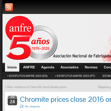
Inicio
ANFRE
Agenda
Asociados
Normas
Con
• ESTATUTOS ANFRE 2023 (ES)
• ESTATUTOS ANFRE 2023 (PT)
ESTAD
«
Mass shutdown in China lifts fused alumina prices
Magnesia pr
Chromite prices close 2016 on
ABR
24
Sin categoría