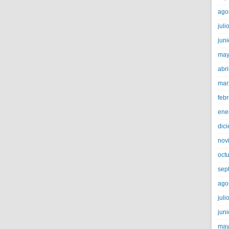
ago
juli
jun
may
abri
mar
feb
ene
dic
nov
oct
sep
ago
juli
jun
may