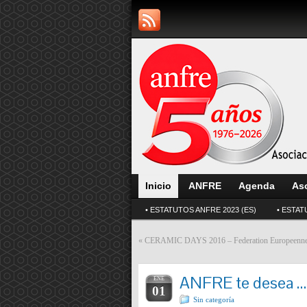
Inicio
ANFRE
Agenda
As
• ESTATUTOS ANFRE 2023 (ES)
• ESTAT
«
CERAMIC DAYS 2016 – Federation Europeenne des
ANFRE te desea … 
ENE
01
Sin categoría