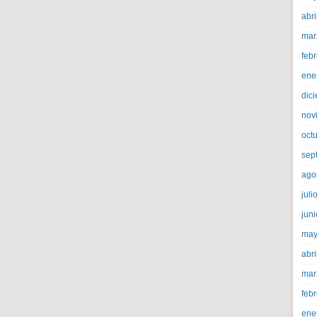
abri
mar
feb
ene
dic
nov
oct
sep
ago
juli
jun
may
abri
mar
feb
ene