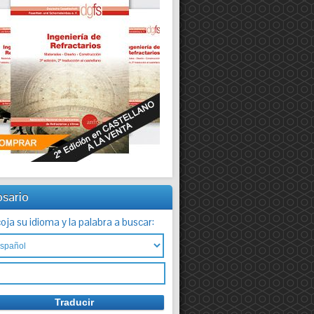
osario
oja su idioma y la palabra a buscar: