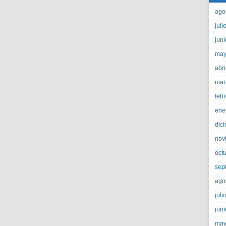
ago
juli
jun
may
abri
mar
feb
ene
dic
nov
oct
sep
ago
juli
jun
may