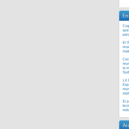
En
Coge
que
par
El I
res
mat
Cer
reu
la i
Sud
LX 
Esp
reun
sep
El 
tecn
redu
Ar