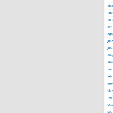
dic
nov
oct
sep
ago
juli
jun
may
abri
mar
feb
ene
dic
nov
oct
sep