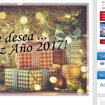
Se
In
Ac