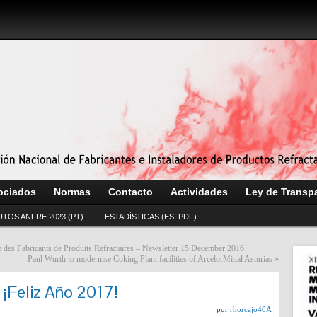
ociados
Normas
Contacto
Actividades
Ley de Transp
UTOS ANFRE 2023 (PT)
ESTADÍSTICAS (ES .PDF)
 Fabricants de Produits Refractaires – Newsletter 15 December 2016
Paul Wurth to modernise Coking Plant facilities of ArcelorMittal Asturias
»
¡Feliz Año 2017!
por
rhorcajo40A