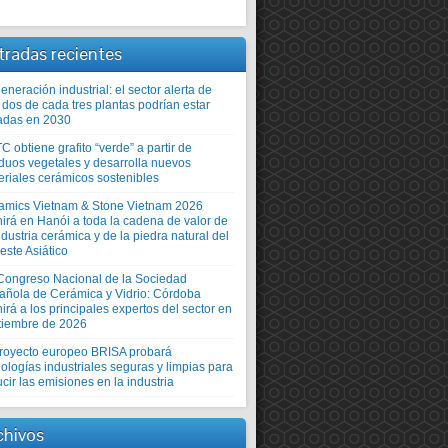
tradas recientes
neración industrial: el sector alerta de
 dos de cada tres plantas podrían estar
adas en 2030
TC obtiene grafito “verde” a partir de
iduos vegetales y desarrolla nuevos
eriales cerámicos sostenibles
amics Vietnam & Stone Vietnam 2026
nirá en Hanói a toda la cadena de valor de
ndustria cerámica y de la piedra natural del
este Asiático
Congreso Nacional de la Sociedad
añola de Cerámica y Vidrio: Córdoba
irá a los principales expertos del sector en
tiembre de 2026
proyecto europeo BRISA probará
ologías industriales seguras y limpias para
cir las emisiones en la industria
chivos