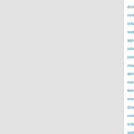
dic
nov
oct
sep
ago
juli
jun
may
abri
mar
feb
ene
dic
nov
oct
sep