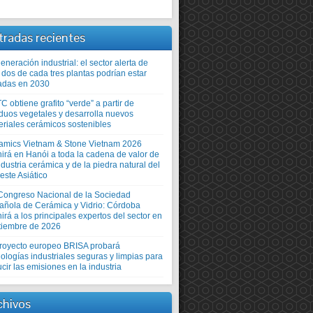
tradas recientes
neración industrial: el sector alerta de
 dos de cada tres plantas podrían estar
adas en 2030
TC obtiene grafito “verde” a partir de
iduos vegetales y desarrolla nuevos
eriales cerámicos sostenibles
amics Vietnam & Stone Vietnam 2026
nirá en Hanói a toda la cadena de valor de
ndustria cerámica y de la piedra natural del
este Asiático
Congreso Nacional de la Sociedad
añola de Cerámica y Vidrio: Córdoba
irá a los principales expertos del sector en
tiembre de 2026
proyecto europeo BRISA probará
ologías industriales seguras y limpias para
cir las emisiones en la industria
chivos