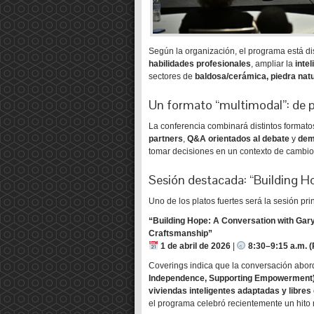
Según la organización, el programa está d
habilidades profesionales
, ampliar la
inte
sectores de
baldosa/cerámica, piedra natu
Un formato “multimodal”: de p
La conferencia combinará distintos formato
partners
,
Q&A orientados al debate
y
dem
tomar decisiones en un contexto de cambios 
Sesión destacada: “Building Hop
Uno de los platos fuertes será la sesión prin
“Building Hope: A Conversation with Gary
Craftsmanship”
1 de abril de 2026
|
8:30–9:15 a.m. 
Coverings indica que la conversación abor
Independence, Supporting Empowerment
viviendas inteligentes adaptadas y libres
el programa celebró recientemente un hito 