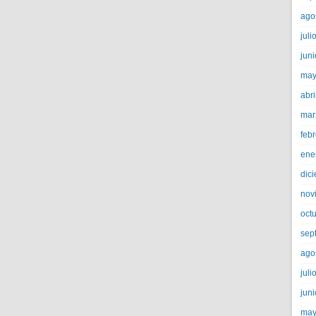
ago
juli
jun
may
abri
mar
feb
ene
dic
nov
oct
sep
ago
juli
jun
may