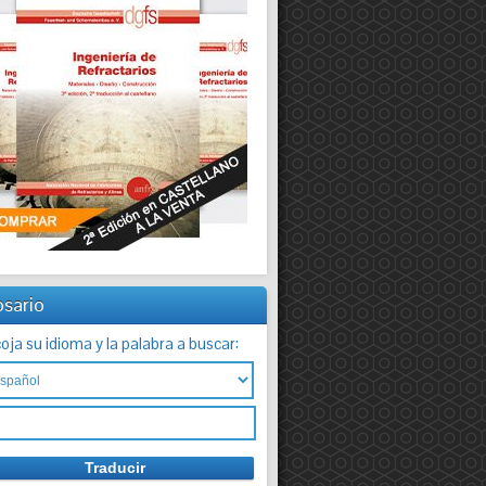
osario
oja su idioma y la palabra a buscar: