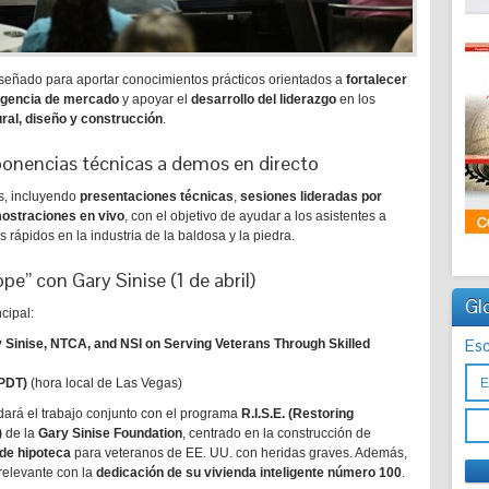
iseñado para aportar conocimientos prácticos orientados a
fortalecer
ligencia de mercado
y apoyar el
desarrollo del liderazgo
en los
ral, diseño y construcción
.
onencias técnicas a demos en directo
s, incluyendo
presentaciones técnicas
,
sesiones lideradas por
ostraciones en vivo
, con el objetivo de ayudar a los asistentes a
rápidos en la industria de la baldosa y la piedra.
e” con Gary Sinise (1 de abril)
Gl
cipal:
Esc
 Sinise, NTCA, and NSI on Serving Veterans Through Skilled
(PDT)
(hora local de Las Vegas)
dará el trabajo conjunto con el programa
R.I.S.E. (Restoring
)
de la
Gary Sinise Foundation
, centrado en la construcción de
 de hipoteca
para veteranos de EE. UU. con heridas graves. Además,
relevante con la
dedicación de su vivienda inteligente número 100
.