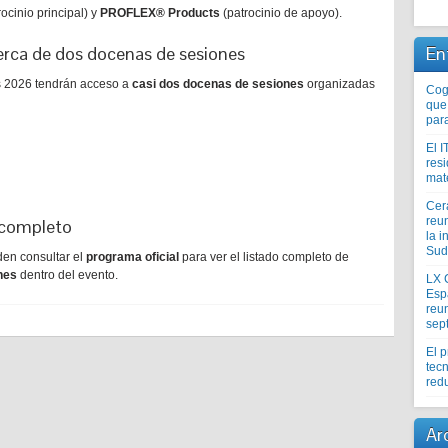
ocinio principal) y
PROFLEX® Products
(patrocinio de apoyo).
cerca de dos docenas de sesiones
En
s 2026 tendrán acceso a
casi dos docenas de sesiones
organizadas
Coge
que
par
El I
res
mat
Cer
reu
 completo
la i
Sud
den consultar el
programa oficial
para ver el listado completo de
nes
dentro del evento.
LX 
Esp
reun
sep
El 
tecn
redu
Ar