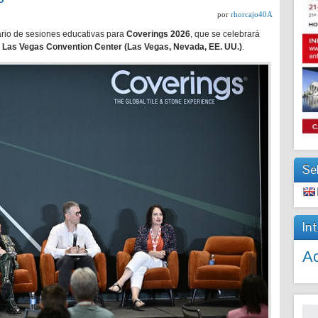
por
rhorcajo40A
rio de sesiones educativas para
Coverings 2026
, que se celebrará
l
Las Vegas Convention Center (Las Vegas, Nevada, EE. UU.)
.
Se
In
Ac