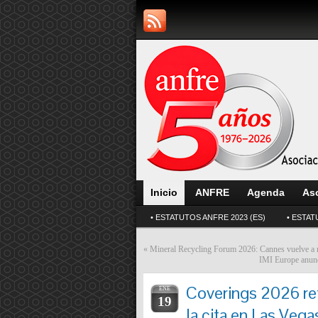
Inicio
ANFRE
Agenda
As
• ESTATUTOS ANFRE 2023 (ES)
• ESTAT
«
Mineral Recycling Forum 2026: Cannes vuelve a reun
IMI Europe anunc
Coverings 2026 re
ENE
19
la cita en Las Vega