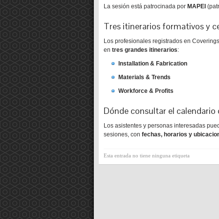
La sesión está patrocinada por
MAPEI
(patr
Tres itinerarios formativos y 
Los profesionales registrados en Covering
en
tres grandes itinerarios
:
Installation & Fabrication
Materials & Trends
Workforce & Profits
Dónde consultar el calendario
Los asistentes y personas interesadas pue
sesiones, con
fechas, horarios y ubicacio
Esta entrada no tiene ninguna etiqueta