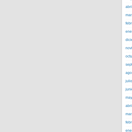
abri
mar
feb
ene
dic
nov
oct
sep
ago
juli
jun
may
abri
mar
feb
ene