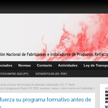
ociados
Normas
Contacto
Actividades
Ley de Transp
UTOS ANFRE 2023 (PT)
ESTADÍSTICAS (ES .PDF)
ir al sector del reciclaje de minerales industriales (15–17 abril)
ia el programa de InnoLAE 2026: ponentes, temas y short courses en Cambridge
»
fuerza su programa formativo antes de
s