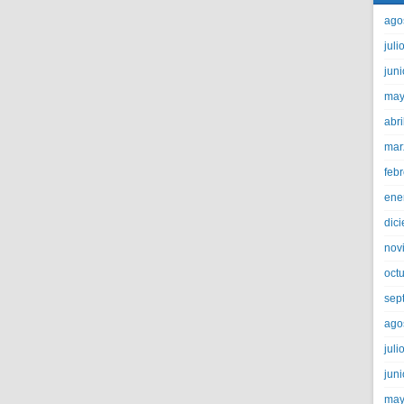
ago
juli
jun
may
abri
mar
feb
ene
dic
nov
oct
sep
ago
juli
jun
may