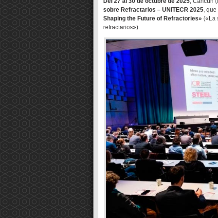
Del 27 al 30 de octubre de 2025
, Cancún 
sobre Refractarios – UNITECR 2025
, que
Shaping the Future of Refractories»
(«La s
refractarios»).