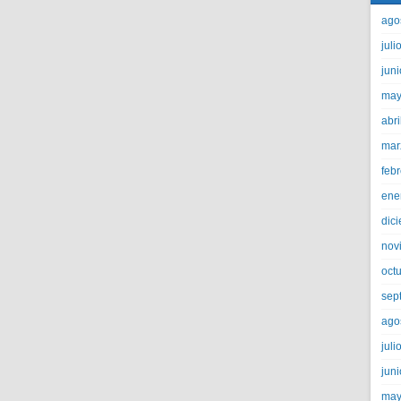
ago
juli
jun
may
abri
mar
feb
ene
dic
nov
oct
sep
ago
juli
jun
may