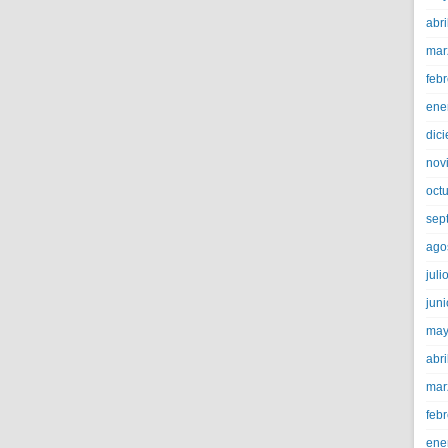
abri
mar
feb
ene
dic
nov
oct
sep
ago
juli
jun
may
abri
mar
feb
ene