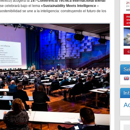
(México) acogerá la
19.ª Conferencia Técnica Internacional Bienal
 se celebrará bajo el lema
«Sustainability Meets Intelligence –
ostenibilidad se une a la inteligencia: construyendo el futuro de los
Se
In
Ac