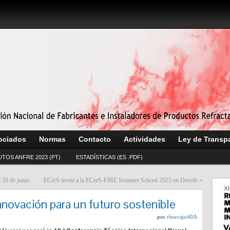
ociados
Normas
Contacto
Actividades
Ley de Transp
UTOS ANFRE 2023 (PT)
ESTADÍSTICAS (ES .PDF)
 20 de junio
ECerS invita a la ECerS-FIRE Summer School 2025 en Dresde
»
ovación para un futuro sostenible
por
rhorcajo40A