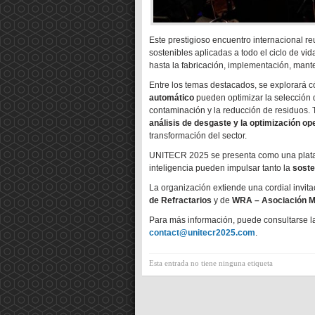
Este prestigioso encuentro internacional re
sostenibles aplicadas a todo el ciclo de vid
hasta la fabricación, implementación, mante
Entre los temas destacados, se explorará 
automático
pueden optimizar la selección de
contaminación y la reducción de residuos.
análisis de desgaste y la optimización op
transformación del sector.
UNITECR 2025 se presenta como una plataf
inteligencia pueden impulsar tanto la
soste
La organización extiende una cordial invit
de Refractarios
y de
WRA – Asociación Mu
Para más información, puede consultarse la
contact@unitecr2025.com
.
Esta entrada no tiene ninguna etiqueta