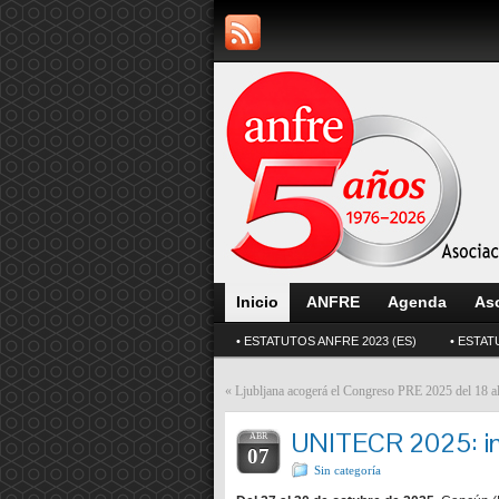
Inicio
ANFRE
Agenda
As
• ESTATUTOS ANFRE 2023 (ES)
• ESTAT
«
Ljubljana acogerá el Congreso PRE 2025 del 18 al
UNITECR 2025: inn
ABR
07
Sin categoría