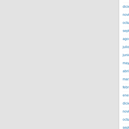
dic
nov
oct
sep
ago
juli
jun
may
abri
mar
feb
ene
dic
nov
oct
sep