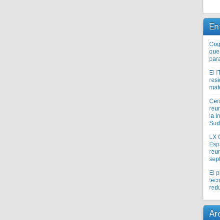
En
Coge
que
par
El I
res
mat
Cer
reu
la i
Sud
LX 
Esp
reun
sep
El 
tecn
redu
Ar