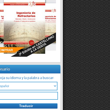
osario
oja su idioma y la palabra a buscar: