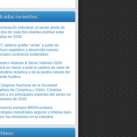
tradas recientes
neración industrial: el sector alerta de
 dos de cada tres plantas podrían estar
adas en 2030
TC obtiene grafito “verde” a partir de
iduos vegetales y desarrolla nuevos
eriales cerámicos sostenibles
amics Vietnam & Stone Vietnam 2026
nirá en Hanói a toda la cadena de valor de
ndustria cerámica y de la piedra natural del
este Asiático
Congreso Nacional de la Sociedad
añola de Cerámica y Vidrio: Córdoba
irá a los principales expertos del sector en
tiembre de 2026
proyecto europeo BRISA probará
ologías industriales seguras y limpias para
cir las emisiones en la industria
chivos