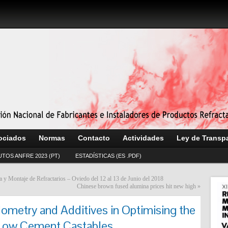
ociados
Normas
Contacto
Actividades
Ley de Transp
UTOS ANFRE 2023 (PT)
ESTADÍSTICAS (ES .PDF)
 y Montaje de Refractarios – Oviedo del 12 al 13 de Junio del 2018
Chinese brown fused alumina prices hit new high
»
ometry and Additives in Optimising the
 Low Cement Castables