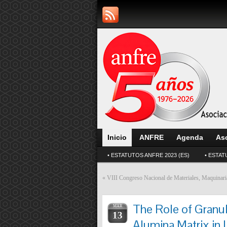
Inicio
ANFRE
Agenda
As
• ESTATUTOS ANFRE 2023 (ES)
• ESTAT
«
VIII Congreso Nacional de Materiales, Maquinaria
The Role of Granul
MAR
13
Alumina Matrix in