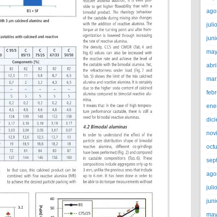
ago
juli
jun
may
abri
mar
feb
ene
dic
nov
oct
sep
ago
juli
jun
may