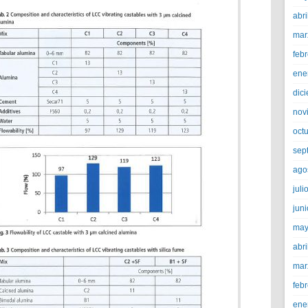
abri
mar
feb
ene
dic
nov
oct
sep
ago
juli
jun
may
abri
mar
feb
ene