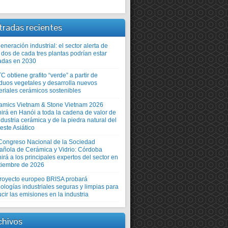
tradas recientes
neración industrial: el sector alerta de
 dos de cada tres plantas podrían estar
adas en 2030
TC obtiene grafito “verde” a partir de
iduos vegetales y desarrolla nuevos
eriales cerámicos sostenibles
amics Vietnam & Stone Vietnam 2026
nirá en Hanói a toda la cadena de valor de
ndustria cerámica y de la piedra natural del
este Asiático
Congreso Nacional de la Sociedad
añola de Cerámica y Vidrio: Córdoba
irá a los principales expertos del sector en
tiembre de 2026
proyecto europeo BRISA probará
ologías industriales seguras y limpias para
cir las emisiones en la industria
chivos