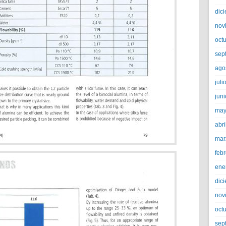
dic
nov
oct
sep
ago
juli
jun
may
abri
mar
feb
ene
dic
nov
oct
sep