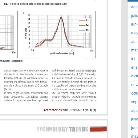
ago
juli
jun
may
abri
mar
feb
ene
dic
nov
oct
sep
ago
juli
jun
may