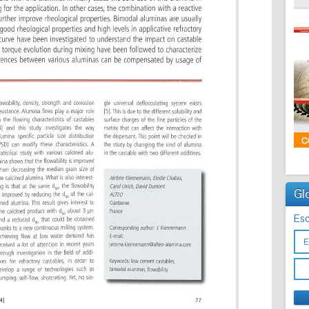
Gl
Esc