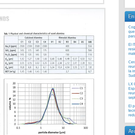
En
Coge
que
par
El I
res
mat
Cer
reu
la i
Sud
LX 
Esp
reun
sep
El 
tecn
redu
Ar