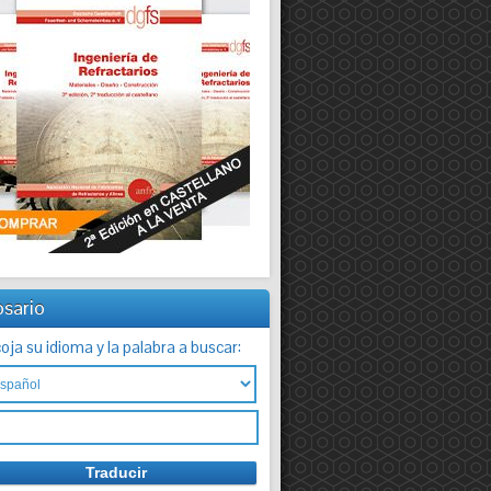
osario
oja su idioma y la palabra a buscar: