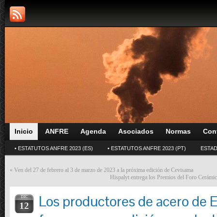
Inicio
ANFRE
Agenda
Asociados
Normas
Con
• ESTATUTOS ANFRE 2023 (ES)
• ESTATUTOS ANFRE 2023 (PT)
ESTAD
«
Ven del 27 de febrero al 3 de marzo de 2023 a la próxima edición de Cevisama
Hispalyt entrega los Premios del Foro Cer
Los productores de acero de 
DIC
12