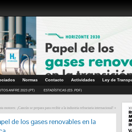
ociados
Normas
Contacto
Actividades
Ley de Transp
UTOS ANFRE 2023 (PT)
ESTADÍSTICAS (ES .PDF)
motores: ¡Cancún se prepara para recibir a la industria refractaria internacional!
»
apel de los gases renovables en la
ca