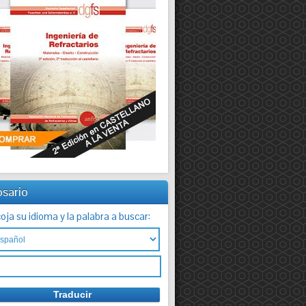
osario
oja su idioma y la palabra a buscar: