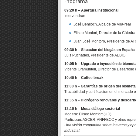
Programa
09:20 h – Apertura institucional
Intervendrán:
José Benlloch, Alcalde de Vila-real
Eliseo Monfort, Director de la Cátedra
Juan José Montoro, Presidente de AT
09:30 h – Situación del biogás en España
Luis Puchades, Presidente de AEBIG
10:05 h – Upgrade e inyección de biomet
Vicente Gramuntell, Director de Desarrollo
10:40 h – Coffee break
11:00 h – Garantías de origen del biomet
Trazabilidad y certificación en el mercado 
11:35 h – Hidrógeno renovable y descarbo
12:10 h – Mesa diálogo sectorial
Modera: Eliseo Monfort (UJI)
Participan: ASCER, ANFFECC y otros repres
Una visión compartida sobre los retos y op
industrial.