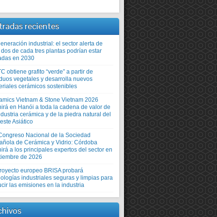
tradas recientes
neración industrial: el sector alerta de
 dos de cada tres plantas podrían estar
adas en 2030
TC obtiene grafito “verde” a partir de
iduos vegetales y desarrolla nuevos
eriales cerámicos sostenibles
amics Vietnam & Stone Vietnam 2026
nirá en Hanói a toda la cadena de valor de
ndustria cerámica y de la piedra natural del
este Asiático
Congreso Nacional de la Sociedad
añola de Cerámica y Vidrio: Córdoba
irá a los principales expertos del sector en
tiembre de 2026
proyecto europeo BRISA probará
ologías industriales seguras y limpias para
cir las emisiones en la industria
chivos