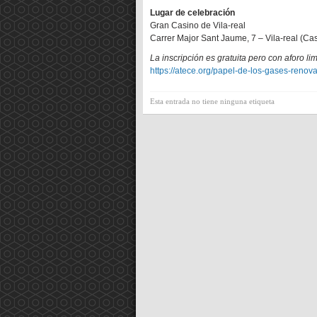
Lugar de celebración
Gran Casino de Vila-real
Carrer Major Sant Jaume, 7 – Vila-real (Cas
La inscripción es gratuita pero con aforo li
https://atece.org/papel-de-los-gases-renova
Esta entrada no tiene ninguna etiqueta