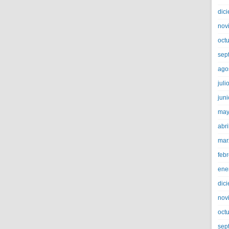
dic
nov
oct
sep
ago
juli
jun
may
abri
mar
feb
ene
dic
nov
oct
sep