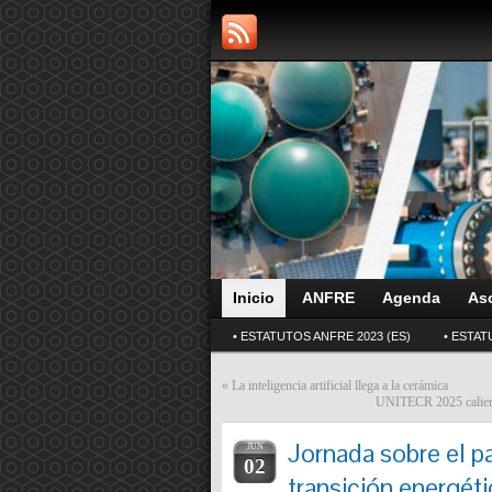
Inicio
ANFRE
Agenda
As
• ESTATUTOS ANFRE 2023 (ES)
• ESTAT
«
La inteligencia artificial llega a la cerámica
UNITECR 2025 calienta 
Jornada sobre el p
JUN
02
transición energéti