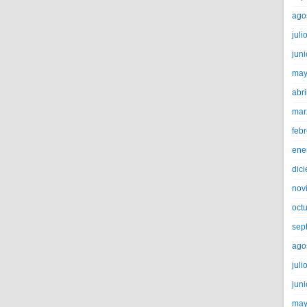
ago
juli
jun
may
abri
mar
feb
ene
dic
nov
oct
sep
ago
juli
jun
may