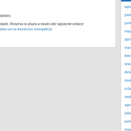
ago
juli
tellón)
jun
mitado. Reserva tu plaza a través del siguiente enlace:
bles-en-la-transicion-energetica/
may
abri
mar
feb
ene
dic
nov
oct
sep
ago
juli
jun
may