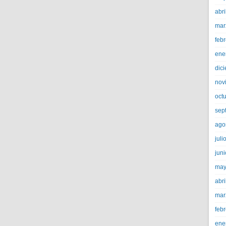
abri
mar
feb
ene
dic
nov
oct
sep
ago
juli
jun
may
abri
mar
feb
ene