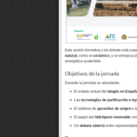
Esta sesión formativa y de debate está esp
natural
, como el
cerámico
, y se enmarca d
energética sostenible.
Objetivos de la jornada
Durante la jornada se abordarán:
El estado actual del
biogás en Españ
Las
tecnologías de purificación e in
El sistema de
garantías de origen
y s
El papel del
hidrógeno renovable
com
Un
debate abierto
entre representante