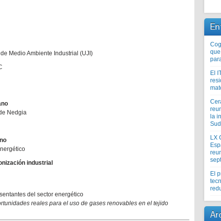
En
Coge
que
 de Medio Ambiente Industrial (UJI)
par
C
El I
res
mat
Cer
ano
reu
 de Nedgia
la i
Sud
LX 
ano
Esp
energético
reun
sep
nización industrial
El 
tecn
redu
entantes del sector energético
ortunidades reales para el uso de gases renovables en el tejido
Ar