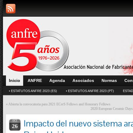
Inicio
ANFRE
Agenda
Asociados
Normas
Con
• ESTATUTOS ANFRE 2023 (ES)
• ESTATUTOS ANFRE 2023 (PT)
ESTAD
«
Abierta la convocatoria para 2021 ECerS Fellows and Honorary Fellows
2020 European Ceramic Days
Impacto del nuevo sistema ar
OCT
26