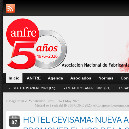
Inicio
ANFRE
Agenda
Asociados
Normas
Con
• ESTATUTOS ANFRE 2023 (ES)
• ESTATUTOS ANFRE 2023 (PT)
ESTAD
«
MagForum 2025 Salvador, Brazil, 19-21 May 2025
Madrid será sede del INSUPCORR 2025, el Congreso Iberoamericano 
HOTEL CEVISAMA: NUEVA 
ENE
07