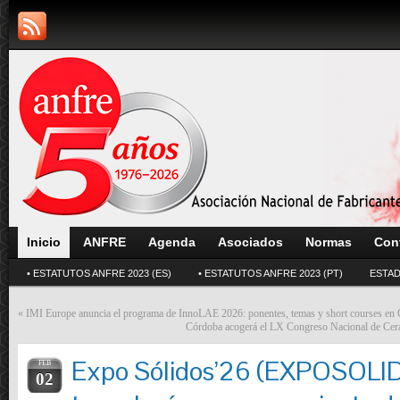
Inicio
ANFRE
Agenda
Asociados
Normas
Con
• ESTATUTOS ANFRE 2023 (ES)
• ESTATUTOS ANFRE 2023 (PT)
ESTAD
«
IMI Europe anuncia el programa de InnoLAE 2026: ponentes, temas y short courses en
Córdoba acogerá el LX Congreso Nacional de Cerá
Expo Sólidos’26 (EXPOSOLI
FEB
02