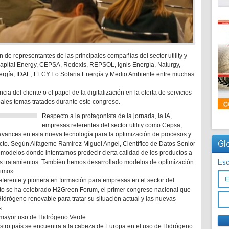
n de representantes de las principales compañías del sector utility y
Capital Energy, CEPSA, Redexis, REPSOL, Ignis Energía, Naturgy,
Energía, IDAE, FECYT o Solaria Energía y Medio Ambiente entre muchas
ia del cliente o el papel de la digitalización en la oferta de servicios
pales temas tratados durante este congreso.
Respecto a la protagonista de la jornada, la IA,
empresas referentes del sector utility como Cepsa,
avances en esta nueva tecnología para la optimización de procesos y
Gl
ucto. Según Alfageme Ramírez Miguel Angel, Científico de Datos Senior
odelos donde intentamos predecir cierta calidad de los productos a
Esc
y los tratamientos. También hemos desarrollado modelos de optimización
timo».
referente y pionera en formación para empresas en el sector del
to se ha celebrado H2Green Forum, el primer congreso nacional que
drógeno renovable para tratar su situación actual y las nuevas
s.
 mayor uso de Hidrógeno Verde
estro país se encuentra a la cabeza de Europa en el uso de Hidrógeno