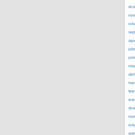
dic
nov
oct
sep
ago
juli
jun
may
abri
mar
feb
ene
dic
nov
oct
sep