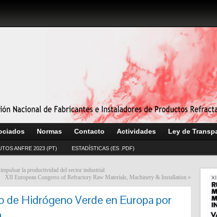
ociados
Normas
Contacto
Actividades
Ley de Transp
UTOS ANFRE 2023 (PT)
ESTADÍSTICAS (ES .PDF)
mpulsar la productividad del sector industrial
XII European Congress of Refractory Raw Materials, Machinery & Installation
»
so de Hidrógeno Verde en Europa por
a