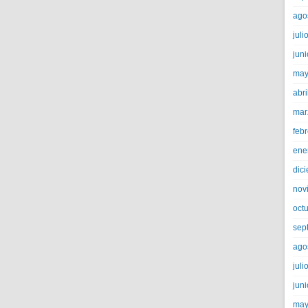
ago
juli
jun
may
abri
mar
feb
ene
dic
nov
oct
sep
ago
juli
jun
may