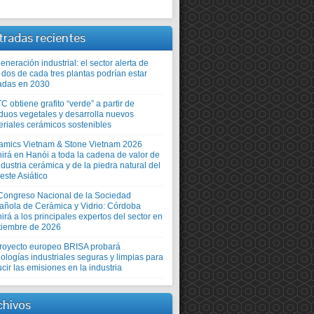
tradas recientes
neración industrial: el sector alerta de
 dos de cada tres plantas podrían estar
adas en 2030
TC obtiene grafito “verde” a partir de
iduos vegetales y desarrolla nuevos
eriales cerámicos sostenibles
amics Vietnam & Stone Vietnam 2026
nirá en Hanói a toda la cadena de valor de
ndustria cerámica y de la piedra natural del
este Asiático
Congreso Nacional de la Sociedad
añola de Cerámica y Vidrio: Córdoba
irá a los principales expertos del sector en
tiembre de 2026
proyecto europeo BRISA probará
ologías industriales seguras y limpias para
cir las emisiones en la industria
chivos