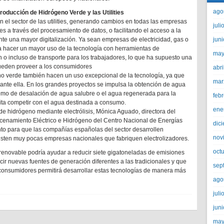
ago
producción de Hidrógeno Verde y las Utilities
n el sector de las utilities, generando cambios en todas las empresas
juli
es a través del procesamiento de datos, o facilitando el acceso a la
nte una mayor digitalización. Ya sean empresas de electricidad, gas o
jun
a hacer un mayor uso de la tecnología con herramientas de
may
 o incluso de transporte para los trabajadores, lo que ha supuesto una
pueden proveer a los consumidores
abri
no verde también hacen un uso excepcional de la tecnología, ya que
mar
ante ella. En los grandes proyectos se impulsa la obtención de agua
omo de desalación de agua salubre o el agua regenerada para la
feb
ita competir con el agua destinada a consumo.
ene
de hidrógeno mediante electrólisis, Mónica Aguado, directora del
cenamiento Eléctrico e Hidrógeno del Centro Nacional de Energías
dic
o para que las compañías españolas del sector desarrollen
nov
xisten muy pocas empresas nacionales que fabriquen electrolizadores.
oct
enovable podría ayudar a reducir siete gigatoneladas de emisiones
ir nuevas fuentes de generación diferentes a las tradicionales y que
sep
 consumidores permitirá desarrollar estas tecnologías de manera más
ago
juli
jun
may