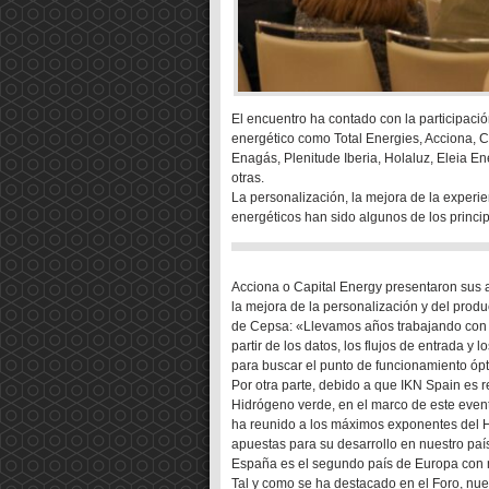
El encuentro ha contado con la participació
energético como Total Energies, Acciona, 
Enagás, Plenitude Iberia, Holaluz, Eleia 
otras.
La personalización, la mejora de la experienc
energéticos han sido algunos de los princi
Acciona o Capital Energy presentaron sus 
la mejora de la personalización y del prod
de Cepsa: «Llevamos años trabajando con m
partir de los datos, los flujos de entrada 
para buscar el punto de funcionamiento óp
Por otra parte, debido a que IKN Spain es 
Hidrógeno verde, en el marco de este even
ha reunido a los máximos exponentes del Hi
apuestas para su desarrollo en nuestro paí
España es el segundo país de Europa con
Tal y como se ha destacado en el Foro, nu