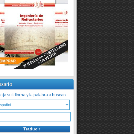
osario
oja su idioma y la palabra a buscar: