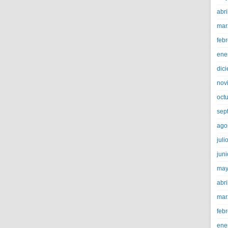
abri
mar
feb
ene
dic
nov
oct
sep
ago
juli
jun
may
abri
mar
feb
ene