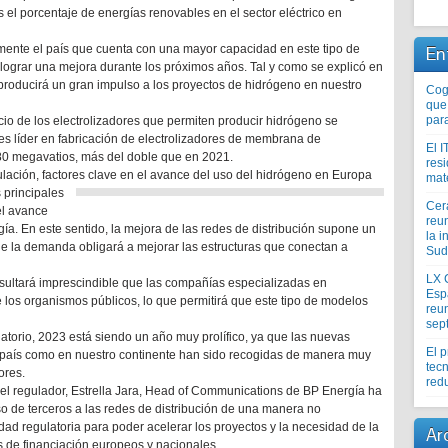
 el porcentaje de energías renovables en el sector eléctrico en
lmente el país que cuenta con una mayor capacidad en este tipo de
En
lograr una mejora durante los próximos años. Tal y como se explicó en
producirá un gran impulso a los proyectos de hidrógeno en nuestro
Coge
que
par
cio de los electrolizadores que permiten producir hidrógeno se
es líder en fabricación de electrolizadores de membrana de
El I
 80 megavatios, más del doble que en 2021.
res
ulación, factores clave en el avance del uso del hidrógeno en Europa
mat
 principales
Cer
el avance
reu
ía. En este sentido, la mejora de las redes de distribución supone un
la i
de la demanda obligará a mejorar las estructuras que conectan a
Sud
LX 
esultará imprescindible que las compañías especializadas en
Esp
los organismos públicos, lo que permitirá que este tipo de modelos
reun
sep
ulatorio, 2023 está siendo un año muy prolífico, ya que las nuevas
El 
 país como en nuestro continente han sido recogidas de manera muy
tecn
ores.
redu
ivel regulador, Estrella Jara, Head of Communications de BP Energía ha
o de terceros a las redes de distribución de una manera no
ilidad regulatoria para poder acelerar los proyectos y la necesidad de la
Ar
 de financiación europeos y nacionales.