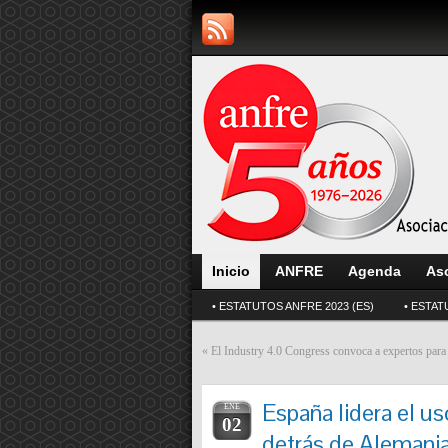
Inicio
ANFRE
Agenda
As
• ESTATUTOS ANFRE 2023 (ES)
• ESTAT
«
El Industry 4.0 Congress convoca a expertos para i
España lidera el u
ENE
02
detrás de Alemani