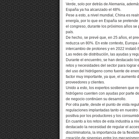
Verde, solo por detrás de Alemania, además
España ya ha alcanzado el 48%.
Pese a esto, a nivel mundial, China es rea
energía, por lo que en España se pretende 
el congreso, durante los próximos años se 
país.
De hecho, se prevé que, en 25 años, el pre
reduzca un 80%. En este contexto, Europa 
intercambio de protones y en 2022 instaló
Las redes de distribución, las ayudas y reg
Durante el encuentro, se han destacado los
retos y necesidades del sector para lograr 
del uso del hidrógeno como fuente de energ
factor muy importante, ya que, el aumento 
proveedores y clientes.
Unido a esto, los expertos sostienen que r
hidrógeno cuenten con ayudas por parte de 
de negocio continúen su desarrollo.
Por otra parte, desde el punto de vista reg
regulaciones implantadas tanto en nuestro
positiva por los productores y los consumid
En cuanto a los retos de esta industria a n
destacado la necesidad de regular el acces
discriminatoria, la importancia de la flexib
creación de sinergias entre los mecanismos