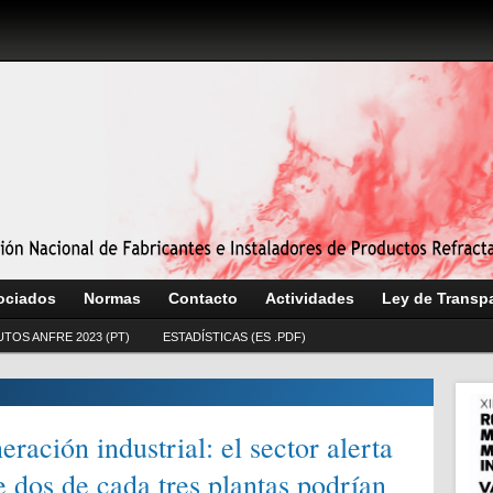
ociados
Normas
Contacto
Actividades
Ley de Transp
UTOS ANFRE 2023 (PT)
ESTADÍSTICAS (ES .PDF)
ración industrial: el sector alerta
 dos de cada tres plantas podrían