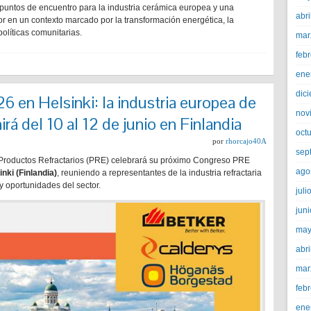
s puntos de encuentro para la industria cerámica europea y una
abri
tor en un contexto marcado por la transformación energética, la
políticas comunitarias.
mar
feb
ene
dic
en Helsinki: la industria europea de
nov
irá del 10 al 12 de junio en Finlandia
oct
por
rhorcajo40A
sep
Productos Refractarios (PRE) celebrará su próximo Congreso PRE
ago
inki (Finlandia)
, reuniendo a representantes de la industria refractaria
y oportunidades del sector.
juli
jun
may
abri
mar
feb
ene