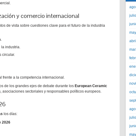
rcial.
ago
ación y comercio internacional
juli
jun
os de vista sobre cuestiones clave para el futuro de la industria
may
a.
abri
la industria.
mar
circular.
feb
ene
dic
frente a la competencia internacional.
nov
os de los grandes ejes de debate durante los
European Ceramic
s, asociaciones sectoriales y responsables políticos europeos.
oct
sep
26
ago
as
los días:
juli
e 2026
jun
may