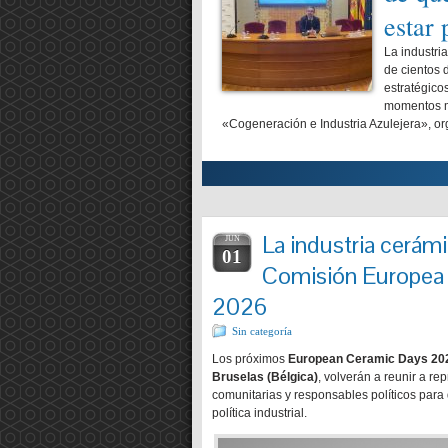
es en la industria
estar
as Cerámicas (AICE), en
La industri
elló (UJI) y otros 15 socios
de cientos 
niciativa financiada por la Unión
estratégico
s industriales seguras y limpias
momentos má
«Cogeneración e Industria Azulejera», 
Ver entrada completa
La industria cerámi
JUN
01
Comisión Europea 
2026
Sin categoría
Los próximos
European Ceramic Days 20
Bruselas (Bélgica)
, volverán a reunir a re
comunitarias y responsables políticos para 
política industrial.