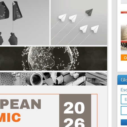
Gl
Esc