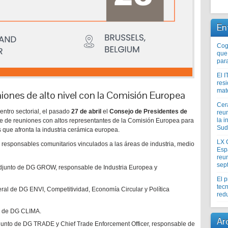
En
Coge
que
par
El I
res
mat
ones de alto nivel con la Comisión Europea
Cer
ntro sectorial, el pasado
27 de abril
el
Consejo de Presidentes de
reu
la i
e de reuniones con altos representantes de la Comisión Europea para
Sud
 que afronta la industria cerámica europea.
LX 
 responsables comunitarios vinculados a las áreas de industria, medio
Esp
reun
sep
Adjunto de DG GROW, responsable de Industria Europea y
El 
tecn
eral de DG ENVI, Competitividad, Economía Circular y Política
redu
al de DG CLIMA.
Ar
djunto de DG TRADE y Chief Trade Enforcement Officer, responsable de