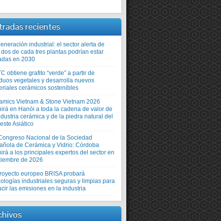
tradas recientes
neración industrial: el sector alerta de
 dos de cada tres plantas podrían estar
adas en 2030
TC obtiene grafito “verde” a partir de
iduos vegetales y desarrolla nuevos
eriales cerámicos sostenibles
amics Vietnam & Stone Vietnam 2026
nirá en Hanói a toda la cadena de valor de
ndustria cerámica y de la piedra natural del
este Asiático
Congreso Nacional de la Sociedad
añola de Cerámica y Vidrio: Córdoba
irá a los principales expertos del sector en
tiembre de 2026
proyecto europeo BRISA probará
ologías industriales seguras y limpias para
cir las emisiones en la industria
chivos