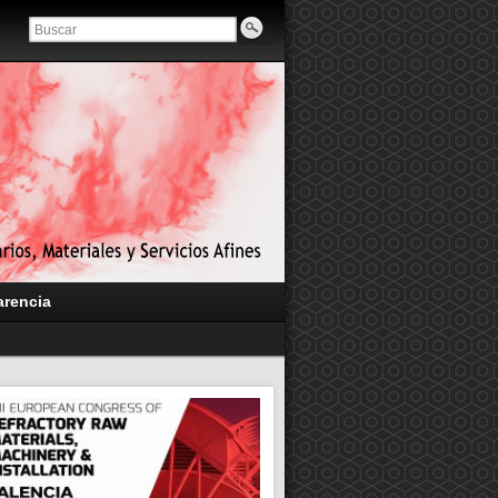
arencia
El ITC obtiene grafito “verde”
residuos vegetales y desarroll