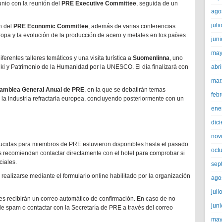
unio con la reunión del
PRE Executive Committee
, seguida de un
ago
juli
ón del
PRE Economic Committee
, además de varias conferencias
uropa y la evolución de la producción de acero y metales en los países
jun
may
erentes talleres temáticos y una visita turística a
Suomenlinna
, uno
ki y Patrimonio de la Humanidad por la UNESCO. El día finalizará con
abri
mar
amblea General Anual de PRE
, en la que se debatirán temas
feb
la industria refractaria europea, concluyendo posteriormente con un
ene
dic
nov
educidas para miembros de PRE estuvieron disponibles hasta el pasado
oct
s recomiendan contactar directamente con el hotel para comprobar si
ciales.
sep
ealizarse mediante el formulario online habilitado por la organización
ago
juli
ntes recibirán un correo automático de confirmación. En caso de no
jun
 de spam o contactar con la Secretaría de PRE a través del correo
may