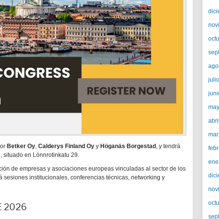
dic
nov
oct
sep
ago
juli
jun
may
abri
mar
por
Betker Oy
,
Calderys Finland Oy
y
Höganäs Borgestad
, y tendrá
feb
, situado en Lönnrotinkatu 29.
ene
ión de empresas y asociaciones europeas vinculadas al sector de los
dic
 sesiones institucionales, conferencias técnicas, networking y
nov
oct
E 2026
sep