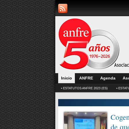
Inicio
ANFRE
Agenda
As
• ESTATUTOS ANFRE 2023 (ES)
• ESTAT
ISA probará
Cogene
 seguras y limpias
de que