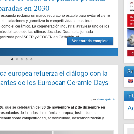
 paradas en 2030
a española reclama un marco regulatorio estable para evitar el cierre
de instalaciones y garantizar la competitividad de sectores
s como el cerámico. La cogeneración industrial atraviesa uno de los
s delicados de las últimas décadas. Durante la jornada
organizada por ASCER y ACOGEN en Castellón, el …
grafit
Ver entrada completa
Se
ca europea refuerza el diálogo con la
antes de los European Ceramic Days
In
por
rhorcajo40A
Ac
26
, que se celebrarán del
30 de noviembre al 2 de diciembre en
presentantes de la industria cerámica europea, instituciones
debatir sobre competitividad, sostenibilidad, descarbonización y