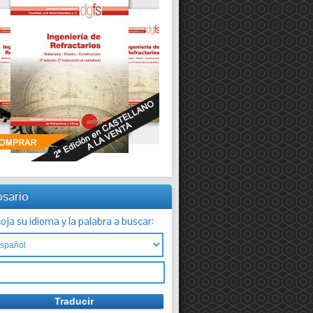
osario
oja su idioma y la palabra a buscar: